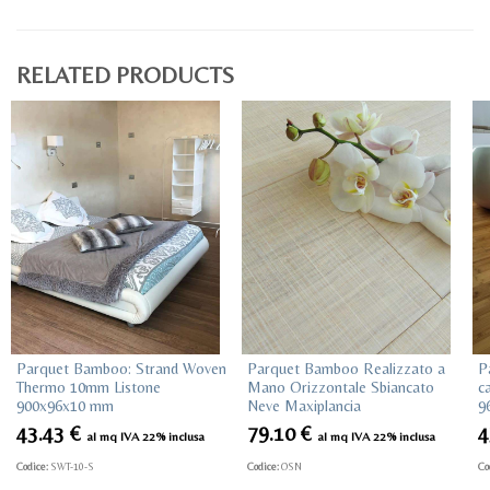
RELATED PRODUCTS
Parquet Bamboo: Strand Woven
Parquet Bamboo Realizzato a
P
Thermo 10mm Listone
Mano Orizzontale Sbiancato
c
900x96x10 mm
Neve Maxiplancia
9
43.43
€
79.10
€
4
al mq IVA 22% inclusa
al mq IVA 22% inclusa
Codice:
SWT-10-S
Codice:
OSN
Co