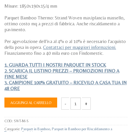
Misure: 1850x190x15/4 mm
Parquet Bamboo Thermo: Strand Woven maxiplancia massello,
ottimo costo mq a prezzi di fabbrica. Anche riscaldamento a
pavimento.
Per agevolazione dell'iva al 4% o al 10% è necessario l'acquisto
della posa in opera.
Contattaci per maggiori informazioni.
Finanziamento fino a 40 mila euro con Findomestic.
1. GUARDA TUTTI I NOSTRI PARQUET IN STOCK
2. SCARICA IL LISTINO PREZZI – PROMOZIONI FINO A
FINE MESE
3. CAMPIONE 100% GRATUITO – RICEVILO A CASA TUA IN
48 ORE
AGGIUNGI AL CARRELLO
Parquet Bamboo Strand Woven Thermo Ma
COD:
SWT-M-S
Categorie:
Parquet in Bamboo
,
Parquet in Bamboo per Riscaldamento a