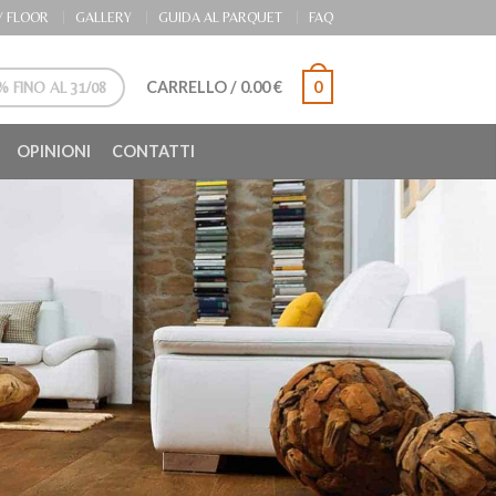
 FLOOR
GALLERY
GUIDA AL PARQUET
FAQ
CARRELLO
/
0.00
€
0
 FINO AL 31/08
OPINIONI
CONTATTI