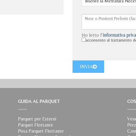
Ho letto l’
informativa priv
acconsento al trattamento de
INVIA
GUIDA AL PARQUET
COS
Parquet per Esterni
Vend
Parquet Flottante
Prez
Posa Parquet Flottante
Cam