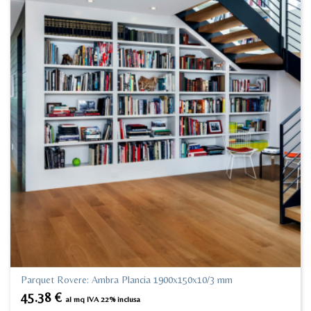
Parquet Rovere: Ambra Plancia 1900x150x10/3 mm
45.38
€
al mq IVA 22% inclusa