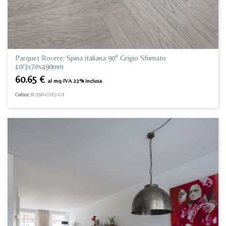
Parquet Rovere: Spina italiana 90° Grigio Sfumato
10/3x70x490mm
60.65
€
al mq IVA 22% inclusa
Codice:
R-S90-GSF2-GT