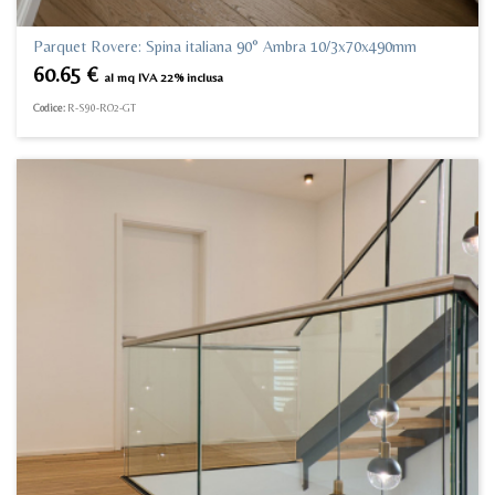
Parquet Rovere: Spina italiana 90° Ambra 10/3x70x490mm
60.65
€
al mq IVA 22% inclusa
Codice:
R-S90-RO2-GT