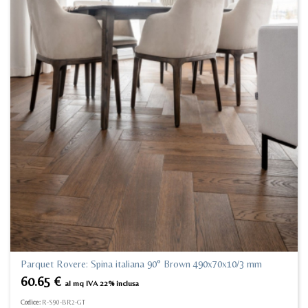
Parquet Rovere: Spina italiana 90° Brown 490x70x10/3 mm
60.65
€
al mq IVA 22% inclusa
Codice:
R-S90-BR2-GT