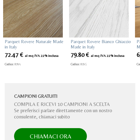
Parquet Rovere Naturale Made
Parquet Rovere Bianco Ghiaccio
P
in Italy
Made in Italy
M
72.47
€
79.80
€
6
al mq IVA 22% inclusa
al mq IVA 22% inclusa
Codice:
RNA
Codice:
RBG
Co
CAMPIONI GRATUITI
COMPILA E RICEVI 10 CAMPIONI A SCELTA
Se preferisci parlare direttamente con un nostro
consulente, chiamaci subito
CHIAMACI ORA