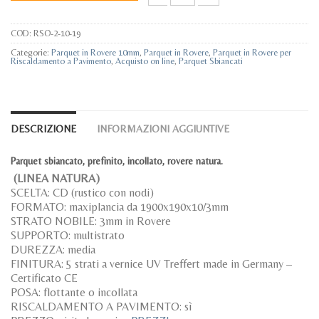
Parquet Rovere Sbiancato MAXI Maxiplan
COD:
RSO-2-10-19
Categorie:
Parquet in Rovere 10mm
,
Parquet in Rovere
,
Parquet in Rovere per
Riscaldamento a Pavimento
,
Acquisto on line
,
Parquet Sbiancati
DESCRIZIONE
INFORMAZIONI AGGIUNTIVE
Parquet sbiancato, prefinito, incollato, rovere natura.
(LINEA NATURA)
SCELTA: CD (rustico con nodi)
FORMATO: maxiplancia da 1900x190x10/3mm
STRATO NOBILE: 3mm in Rovere
SUPPORTO: multistrato
DUREZZA: media
FINITURA: 5 strati a vernice UV Treffert made in Germany –
Certificato CE
POSA: flottante o incollata
RISCALDAMENTO A PAVIMENTO: sì