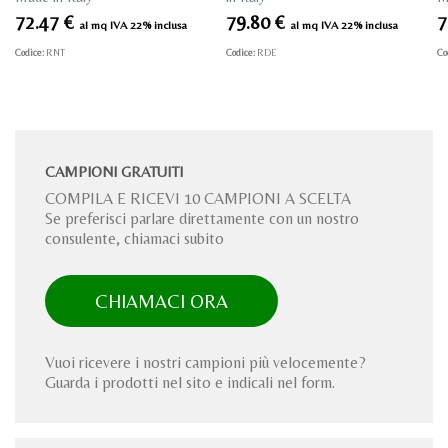
72.47
€
79.80
€
7
al mq IVA 22% inclusa
al mq IVA 22% inclusa
Codice:
RNT
Codice:
RDE
Co
CAMPIONI GRATUITI
COMPILA E RICEVI 10 CAMPIONI A SCELTA
Se preferisci parlare direttamente con un nostro
consulente, chiamaci subito
CHIAMACI ORA
Vuoi ricevere i nostri campioni più velocemente?
Guarda i prodotti nel sito e indicali nel form.