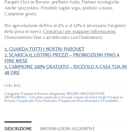
Parquet Ocra in Rovere: prefinito Italia. Finiture ecologiche.
Anche spazzolato. Possibili: taglio sega, piallato a mano.
Campione gratis.
Per agevolazione dell'iva al 4% o al 10% è necessario l'acquisto
della posa in opera.
Contattaci per maggiori informazioni.
Finanziamento fino a 40 mila euro con Findomestic.
1. GUARDA TUTTI I NOSTRI PARQUET
2. SCARICA IL LISTINO PREZZI – PROMOZIONI FINO A
FINE MESE
3. CAMPIONE 100% GRATUITO – RICEVILO A CASA TUA IN
48 ORE
COD:
ROC
Categorie:
Parquet in Rovere Artigianale
,
MAXIPLANCIA ROVERE
ARTIGIANALE - 50 colori verniciati e lavorati a mano da €/m2 59,90
,
Parquet in
Rovere
,
Parquet per Posa Flottante
,
Parquet per Riscaldamento a Pavimento
DESCRIZIONE
INFORMAZIONI AGGIUNTIVE