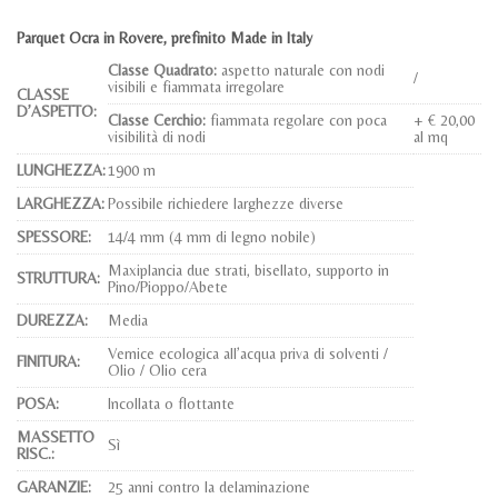
Parquet Ocra in Rovere, prefinito Made in Italy
Classe Quadrato:
aspetto naturale con nodi
/
visibili e fiammata irregolare
CLASSE
D’ASPETTO:
Classe Cerchio:
fiammata regolare con poca
+ € 20,00
visibilità di nodi
al mq
LUNGHEZZA:
1900 m
LARGHEZZA:
Possibile richiedere larghezze diverse
SPESSORE:
14/4 mm (4 mm di legno nobile)
Maxiplancia due strati, bisellato, supporto in
STRUTTURA:
Pino/Pioppo/Abete
DUREZZA:
Media
Vernice ecologica all’acqua priva di solventi /
FINITURA:
Olio / Olio cera
POSA:
Incollata o flottante
MASSETTO
Sì
RISC.:
GARANZIE:
25 anni contro la delaminazione