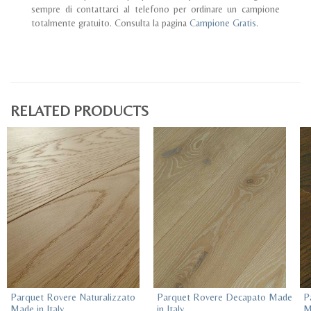
sempre di contattarci al telefono per ordinare un campione
totalmente gratuito. Consulta la pagina
Campione Gratis
.
RELATED PRODUCTS
Parquet Rovere Naturalizzato
Parquet Rovere Decapato Made
P
Made in Italy
in Italy
M