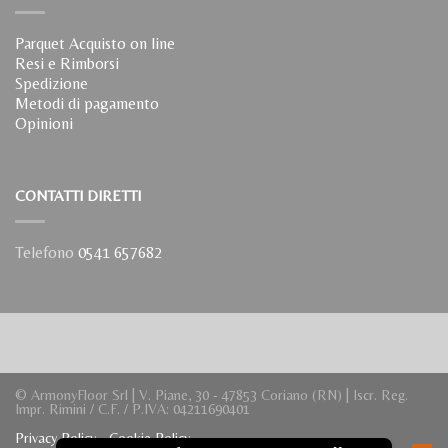
Parquet Acquisto on line
Resi e Rimborsi
Spedizione
Metodi di pagamento
Opinioni
CONTATTI DIRETTI
Telefono
0541 657682
© ArmonyFloor Srl | V. Piane, 30 - 47853 Coriano (RN) | Iscr. Reg.
Impr. Rimini / C.F. / P.IVA: 04211690401
Privacy Policy
-
Cookie Policy