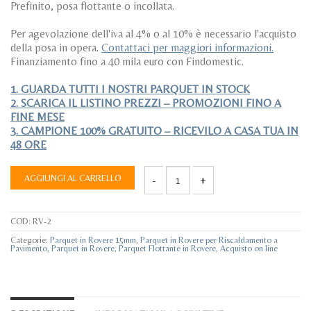
Prefinito, posa flottante o incollata.
Per agevolazione dell'iva al 4% o al 10% è necessario l'acquisto
della posa in opera.
Contattaci per maggiori informazioni.
Finanziamento fino a 40 mila euro con Findomestic.
1. GUARDA TUTTI I NOSTRI PARQUET IN STOCK
2. SCARICA IL LISTINO PREZZI – PROMOZIONI FINO A
FINE MESE
3. CAMPIONE 100% GRATUITO – RICEVILO A CASA TUA IN
48 ORE
AGGIUNGI AL CARRELLO
Parquet Rovere Naturale Maxiplancia 19
COD:
RV-2
Categorie:
Parquet in Rovere 15mm
,
Parquet in Rovere per Riscaldamento a
Pavimento
,
Parquet in Rovere
,
Parquet Flottante in Rovere
,
Acquisto on line