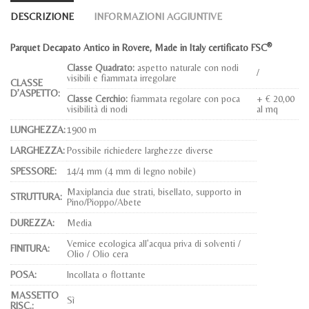
DESCRIZIONE
INFORMAZIONI AGGIUNTIVE
®
Parquet Decapato Antico in Rovere, Made in Italy certificato FSC
Classe Quadrato:
aspetto naturale con nodi
/
visibili e fiammata irregolare
CLASSE
D’ASPETTO:
Classe Cerchio:
fiammata regolare con poca
+ € 20,00
visibilità di nodi
al mq
LUNGHEZZA:
1900 m
LARGHEZZA:
Possibile richiedere larghezze diverse
SPESSORE:
14/4 mm (4 mm di legno nobile)
Maxiplancia due strati, bisellato, supporto in
STRUTTURA:
Pino/Pioppo/Abete
DUREZZA:
Media
Vernice ecologica all’acqua priva di solventi /
FINITURA:
Olio / Olio cera
POSA:
Incollata o flottante
MASSETTO
Sì
RISC.: