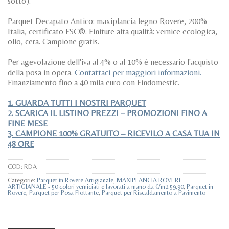
sotto).
Parquet Decapato Antico: maxiplancia legno Rovere, 200%
Italia, certificato FSC®. Finiture alta qualità: vernice ecologica,
olio, cera. Campione gratis.
Per agevolazione dell'iva al 4% o al 10% è necessario l'acquisto
della posa in opera.
Contattaci per maggiori informazioni.
Finanziamento fino a 40 mila euro con Findomestic.
1. GUARDA TUTTI I NOSTRI PARQUET
2. SCARICA IL LISTINO PREZZI – PROMOZIONI FINO A
FINE MESE
3. CAMPIONE 100% GRATUITO – RICEVILO A CASA TUA IN
48 ORE
COD:
RDA
Categorie:
Parquet in Rovere Artigianale
,
MAXIPLANCIA ROVERE
ARTIGIANALE - 50 colori verniciati e lavorati a mano da €/m2 59,90
,
Parquet in
Rovere
,
Parquet per Posa Flottante
,
Parquet per Riscaldamento a Pavimento