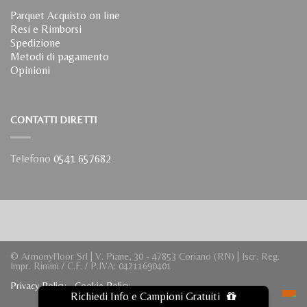
Parquet Acquisto on line
Resi e Rimborsi
Spedizione
Metodi di pagamento
Opinioni
CONTATTI DIRETTI
Telefono
0541 657682
© ArmonyFloor Srl | V. Piane, 30 - 47853 Coriano (RN) | Iscr. Reg.
Impr. Rimini / C.F. / P.IVA: 04211690401
Privacy Policy
-
Cookie Policy
Richiedi Info e Campioni Gratuiti