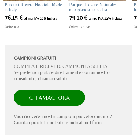
Parquet Rovere Nocciola Made
Parquet Rovere Naturale:
P
in Italy
maxiplancia 1a scelta
It
76.15
€
79.10
€
7
al mq IVA 22% inclusa
al mq IVA 22% inclusa
Codice:
RNC
Codice:
RV-1-14/3
Co
CAMPIONI GRATUITI
COMPILA E RICEVI 10 CAMPIONI A SCELTA
Se preferisci parlare direttamente con un nostro
consulente, chiamaci subito
CHIAMACI ORA
Vuoi ricevere i nostri campioni più velocemente?
Guarda i prodotti nel sito e indicali nel form.