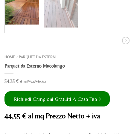
HOME
PARQUET DA ESTERNI
/
Parquet da Esterno Mucolungo
54.35
€
al mq IVA 22% inclusa
Richiedi Campioni Gratuiti A Casa Tua
44,55 € al mq Prezzo Netto + iva