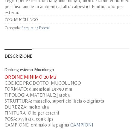
Legno per Esterni: decking mucolungo, molto stabile ed idoneo
per l´uso anche in ambienti al alto calpestio. Finitura olio per
esterni.
COD:
MUCOLUNGO
Categoria:
Parquet da Esterni
DESCRIZIONE
Decking esterno Mucolungo
ORDINE MINIMO 20 M2
CODICE PRODOTTO: MUCOLUNGO
FORMATO: dimensioni 19×90 mm
TIPOLOGIA MATERIALE: Jatoba
STRUTTURA: massello, superficie liscia o zigrinata
DUREZZA: molto alta
FINITURA: Olio per esterni
POSA: avvitata, con clips
CAMPIONE: ordinalo alla pagina
CAMPIONI