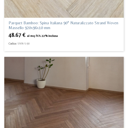
Parquet Bamboo: Spina Italiana 90° Naturalizzato Strand Woven
Massello 920x96x10 mm
48.67
€
al mq IVA 22% inclusa
Codice:
SWN-S-90