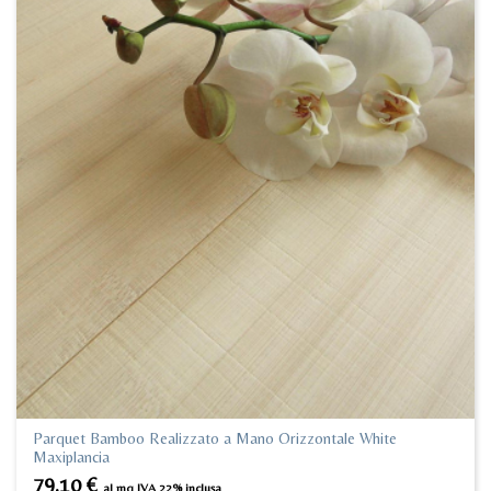
Parquet Bamboo Realizzato a Mano Orizzontale White
Maxiplancia
79.10
€
al mq IVA 22% inclusa