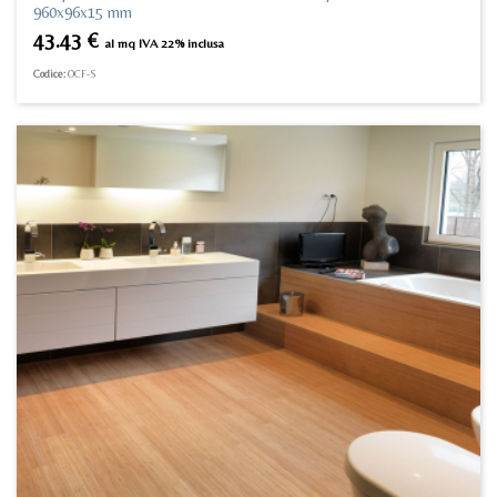
960x96x15 mm
43.43
€
al mq IVA 22% inclusa
Codice:
OCF-S