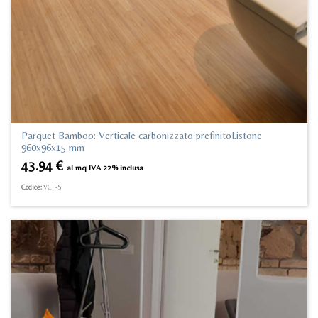
Parquet Bamboo: Verticale carbonizzato prefinitoListone
960x96x15 mm
43.94
€
al mq IVA 22% inclusa
Codice:
VCF-S