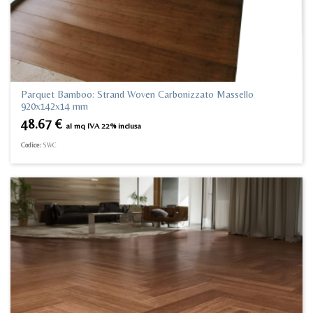
Parquet Bamboo: Strand Woven Carbonizzato Massello
920x142x14 mm
48.67
€
al mq IVA 22% inclusa
Codice:
SWC