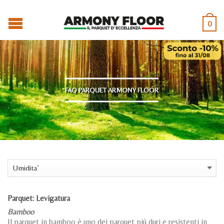
0
FAQ PARQUET ARMONY FLOOR
Parquet: Levigatura
Bamboo
Il parquet in bamboo è uno dei parquet più duri e resistenti in