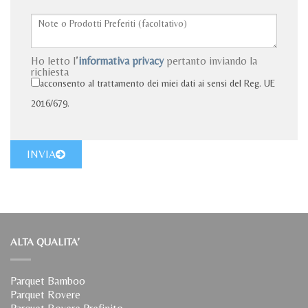
Ho letto l’
informativa privacy
pertanto inviando la
richiesta
acconsento al trattamento dei miei dati ai sensi del Reg. UE
2016/679.
INVIA
ALTA QUALITA’
Parquet Bamboo
Parquet Rovere